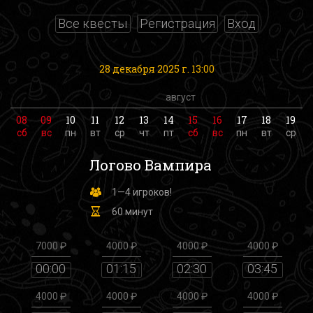
Все квесты
Регистрация
Вход
28 декабря 2025 г. 13:00
август
08
09
10
11
12
13
14
15
16
17
18
19
сб
вс
пн
вт
ср
чт
пт
сб
вс
пн
вт
ср
Логово Вампира
1—4 игроков!
60 минут
7000 ₽
4000 ₽
4000 ₽
4000 ₽
00:00
01:15
02:30
03:45
4000 ₽
4000 ₽
4000 ₽
4000 ₽